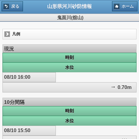
山形県河川砂防情報
戻る
ホーム
鬼面川(舘山)
凡例
現況
時刻
水位
08/10 16:00
0.70m
10分間隔
時刻
水位
08/10 15:50