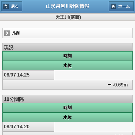
山形県河川砂防情報
戻る
ホーム
天王川(露藤)
凡例
現況
時刻
水位
08/07 14:25
-0.69m
10分間隔
時刻
水位
08/07 14:20