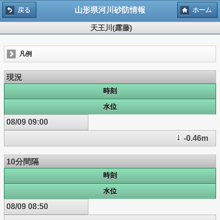
山形県河川砂防情報
戻る
ホーム
天王川(露藤)
凡例
現況
時刻
水位
08/09 09:00
-0.46m
10分間隔
時刻
水位
08/09 08:50