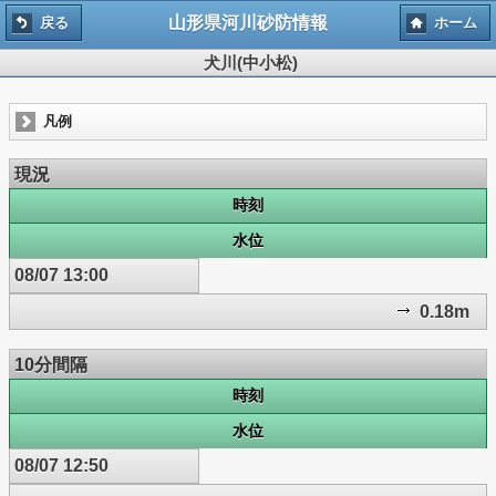
山形県河川砂防情報
戻る
ホーム
犬川(中小松)
凡例
現況
時刻
水位
08/07 13:00
0.18m
10分間隔
時刻
水位
08/07 12:50