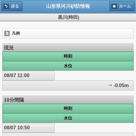
山形県河川砂防情報
戻る
ホーム
黒川(時田)
凡例
現況
時刻
水位
08/07 11:00
-0.05m
10分間隔
時刻
水位
08/07 10:50