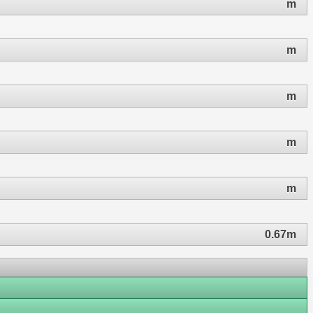
m
m
m
m
m
0.67m