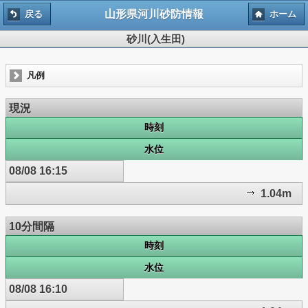
山形県河川砂防情報
戻る
ホーム
砂川(入生田)
凡例
現況
時刻
水位
08/08 16:15
1.04m
10分間隔
時刻
水位
08/08 16:10