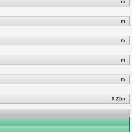
m
m
m
m
m
0.22m