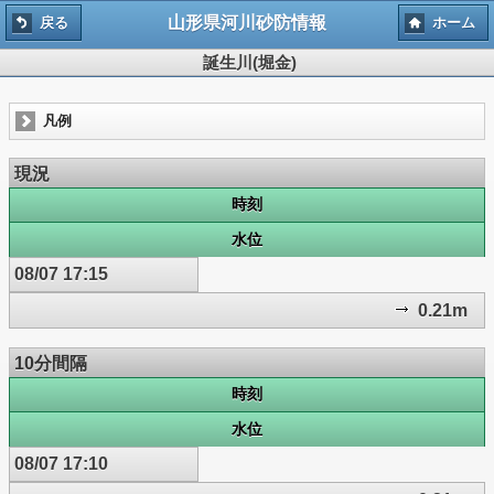
山形県河川砂防情報
戻る
ホーム
誕生川(堀金)
凡例
現況
時刻
水位
08/07 17:15
0.21m
10分間隔
時刻
水位
08/07 17:10