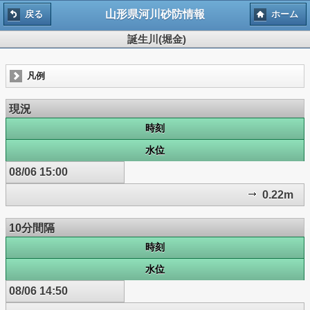
山形県河川砂防情報
戻る
ホーム
誕生川(堀金)
凡例
現況
時刻
水位
08/06 15:00
0.22m
10分間隔
時刻
水位
08/06 14:50