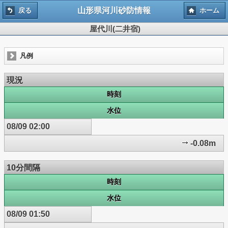
山形県河川砂防情報
戻る
ホーム
屋代川(二井宿)
凡例
現況
時刻
水位
08/09 02:00
-0.08m
10分間隔
時刻
水位
08/09 01:50