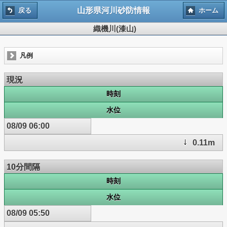
山形県河川砂防情報
戻る
ホーム
織機川(漆山)
凡例
現況
時刻
水位
08/09 06:00
0.11m
10分間隔
時刻
水位
08/09 05:50