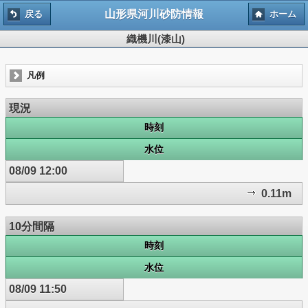
山形県河川砂防情報
戻る
ホーム
織機川(漆山)
凡例
現況
時刻
水位
08/09 12:00
0.11m
10分間隔
時刻
水位
08/09 11:50