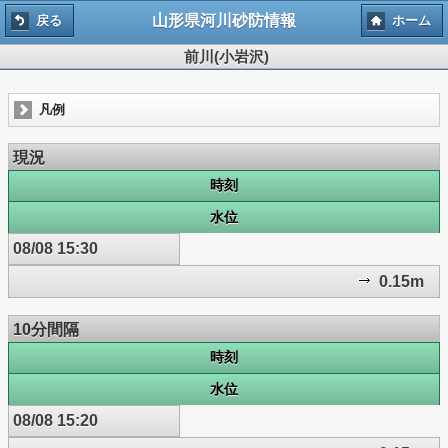
山形県河川砂防情報
戻る
ホーム
前川(小岩沢)
凡例
現況
時刻
水位
08/08 15:30
0.15m
10分間隔
時刻
水位
08/08 15:20