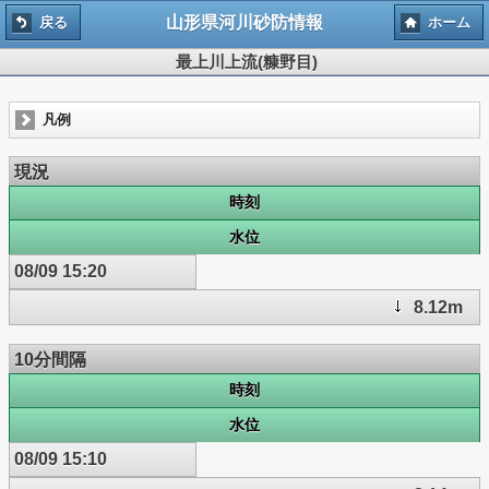
山形県河川砂防情報
戻る
ホーム
最上川上流(糠野目)
凡例
現況
時刻
水位
08/09 15:20
8.12m
10分間隔
時刻
水位
08/09 15:10