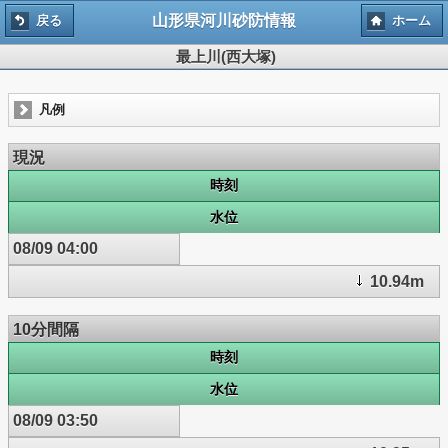
山形県河川砂防情報
戻る
ホーム
最上川(西大塚)
凡例
現況
時刻
水位
08/09 04:00
10.94m
10分間隔
時刻
水位
08/09 03:50