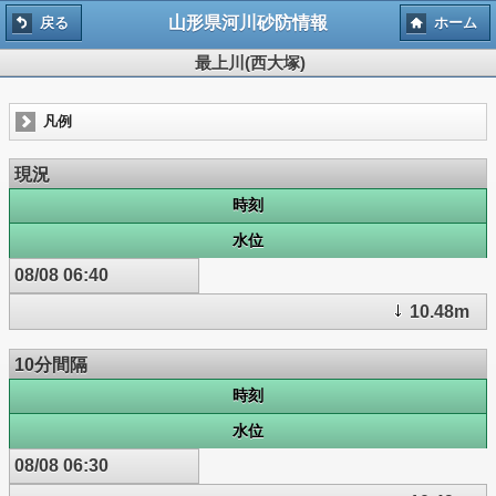
山形県河川砂防情報
戻る
ホーム
最上川(西大塚)
凡例
現況
時刻
水位
08/08 06:40
10.48m
10分間隔
時刻
水位
08/08 06:30