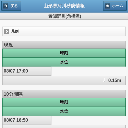
山形県河川砂防情報
戻る
ホーム
置賜野川(角楢沢)
凡例
現況
時刻
水位
08/07 17:00
0.15m
10分間隔
時刻
水位
08/07 16:50