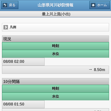
山形県河川砂防情報
戻る
ホーム
最上川上流(小出)
凡例
現況
時刻
水位
08/08 02:00
8.50m
10分間隔
時刻
水位
08/08 01:50