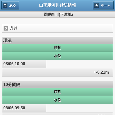
山形県河川砂防情報
戻る
ホーム
置賜白川(下屋地)
凡例
現況
時刻
水位
08/06 10:00
-0.21m
10分間隔
時刻
水位
08/06 09:50