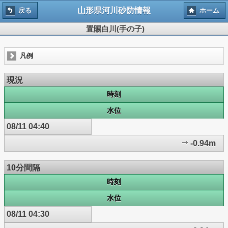
山形県河川砂防情報
戻る
ホーム
置賜白川(手の子)
凡例
現況
時刻
水位
08/11 04:40
-0.94m
10分間隔
時刻
水位
08/11 04:30