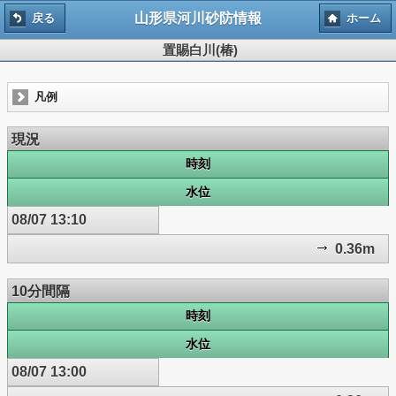
山形県河川砂防情報
戻る
ホーム
置賜白川(椿)
凡例
現況
時刻
水位
08/07 13:10
0.36m
10分間隔
時刻
水位
08/07 13:00