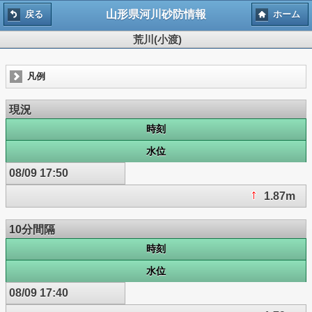
山形県河川砂防情報
戻る
ホーム
荒川(小渡)
凡例
現況
時刻
水位
08/09 17:50
1.87m
10分間隔
時刻
水位
08/09 17:40