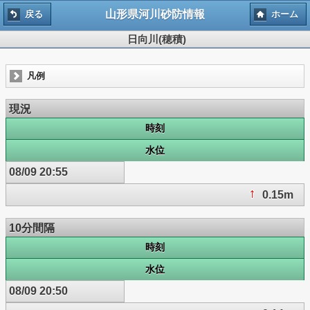
山形県河川砂防情報
戻る
ホーム
日向川(穂積)
凡例
現況
時刻
水位
08/09 20:55
0.15m
10分間隔
時刻
水位
08/09 20:50