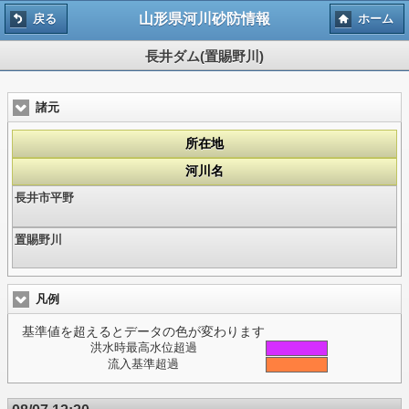
山形県河川砂防情報
戻る
ホーム
長井ダム(置賜野川)
諸元
所在地
河川名
長井市平野
置賜野川
凡例
基準値を超えるとデータの色が変わります
洪水時最高水位超過
流入基準超過