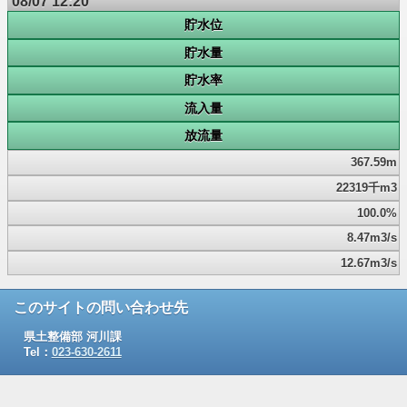
08/07 12:20
貯水位
貯水量
貯水率
流入量
放流量
367.59m
22319千m3
100.0%
8.47m3/s
12.67m3/s
このサイトの問い合わせ先
県土整備部 河川課
Tel：
023-630-2611