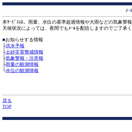
ﾒｰ
本ｻｰﾋﾞｽは、雨量、水位の基準超過情報や大雨などの気象警報
天候状況によっては、夜間でもﾒｰﾙを配信しますのでご了承
■
お知らせする情報
├
洪水予報
├
土砂災害警戒情報
├
気象警報・注意報
├
雨量の観測情報
└
水位の観測情報
戻る
TOP